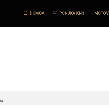
A
DOMOV
PONUKA KNÍH
MOTOV
Povinné
esa