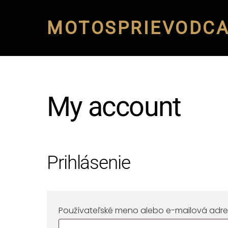
Skip
to
MOTOSPRIEVODC
content
My account
Prihlásenie
Používateľské meno alebo e-mailová adr