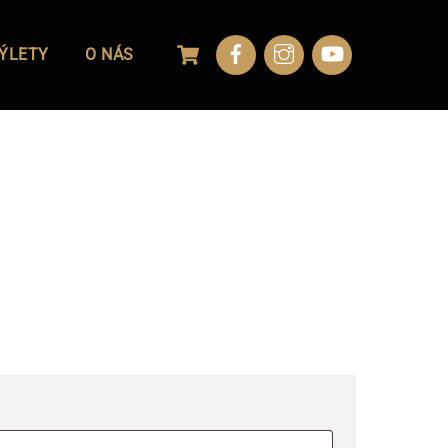
Cart
ÝLETY
O NÁS