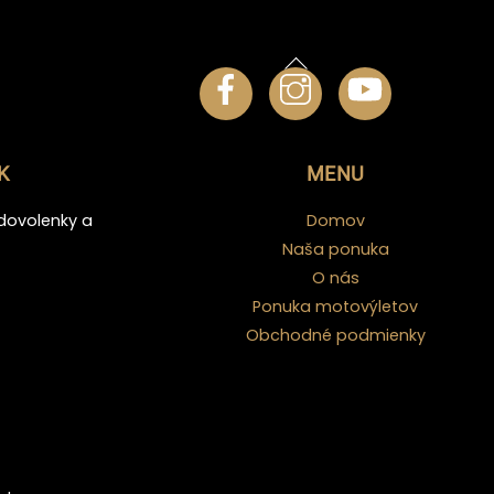
Back
To
Top
K
MENU
dovolenky a
Domov
Naša ponuka
O nás
Ponuka motovýletov
Obchodné podmienky