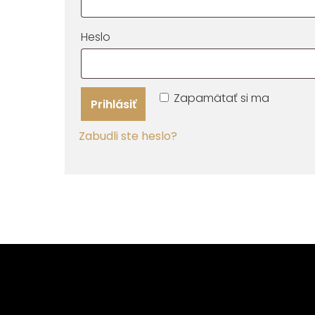
Povinné
Heslo
Zapamätať si ma
Prihlásiť
Zabudli ste heslo?